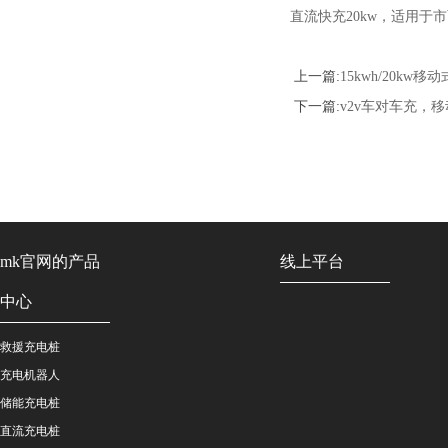
直流快充20kw，适用于
上一篇:
15kwh/20kw
下一篇:
v2v车对车充，
mk官网的产品
线上平台
中心
救援充电桩
充电机器人
储能充电桩
直流充电桩