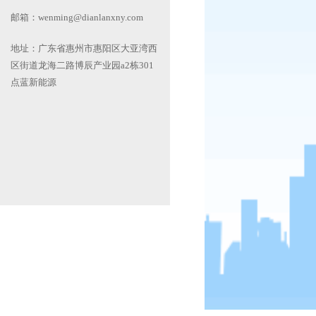
邮箱：
wenming@dianlanxny.com
地址：广东省惠州市惠阳区大亚湾西
区街道龙海二路博辰产业园a2栋301
点蓝新能源