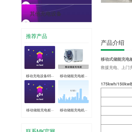
其他充电设备
推荐产品
产品介绍
移动式储能充电
救援充电、上门
移动充电设备65···
移动储能充电桩···
175kwh/15
移动储能充电桩···
移动储能充电机···
联系MK官网