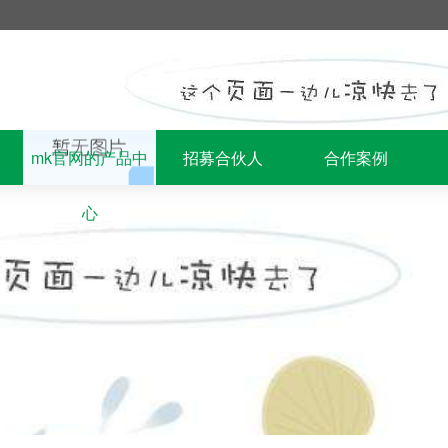
mk官网的产品中
招募合伙人
合作案例
心