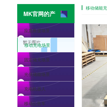
移动储能充
MK官网的产
应急救援场景
品中心
移动充电场景
固定储充场景
光伏储能场景
充电机器人
移动公告车