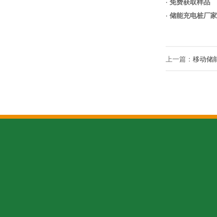
· 免费获取样品 
· 储能
充电桩厂
上一篇：
移动储能