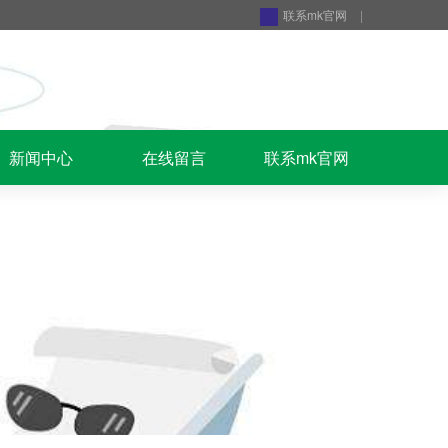
联系mk官网
|
新闻中心
在线留言
联系mk官网