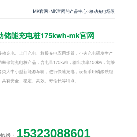
MK官网
>
MK官网的产品中心
>
移动充电场景
动储能充电桩175kwh-mk官网
移动充电、上门充电、救援充电应用场景，小夫充电研发生产
功率储能充电桩产品，含电量175kwh，输出功率150kw，能够
各类大中小型新能源车辆，进行快速充电，设备采用磷酸铁锂
，具有安全、稳定、高效、寿命长等特点。
15323088601
热线：