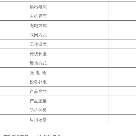
输出电流
人机界面
充电方式
联网方式
工作温度
枪线长度
散热方式
充 电 枪
设备补电
产品尺寸
产品重量
防护等级
应用场景